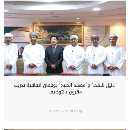
"دليل للنفط" و"معهد الخليج" يوقعان اتفاقية تدريب
مقرون بالتوظيف
20 OCTOBER 2019