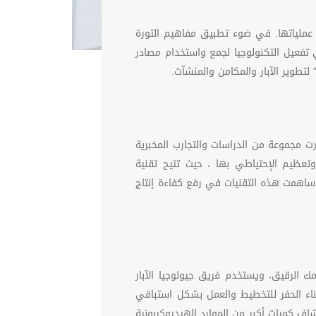
 عملياتها. في ضوء تطبيق مفاهيم الثورة
تفعيل التكنولوجيا لجمع واستخدام مصادر
 لتطوير الآبار والمكامن والمنشآت
.
 وأجرت مجموعة من الدراسات والتجارب المخبرية
وتعظيم الإحتياطي بها ، حيث تتيح تقنية
للنفط تعزيز الاحتياطي النفطي بمقدار 10% ،وقد ساهمت هذه التقنيات في رفع كفاءة إنتاج
 الرقيق، ويستخدم فريق جيولوجيا الآبار
ثناء الحفر للتخطيط والعمل بشكل استباقي
اف كميات أكبر من الموارد الهيدروكربونية