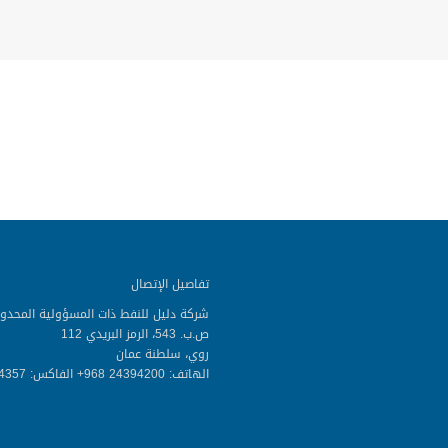
تفاصيل الإتصال
شركة دليل للنفط ذات المسؤولية المحدو
ص.ب. 543، الرمز البريدي 112
روي، سلطنة عمان
الهاتف: 24394200 968+ الفاكس: 24394357 968+