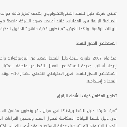
تتبنى شركة دليل للنفط التطورالتكنولوجي بهدف تعزيز كافة جوانب
الصناعية الرابعة في العمليات، فلقد أصبحت جهود الشركة واضحة في 
البيانات الرقمية. ولهذا الغرض، تم تطوير فكرة منهج " الحقول الذكية"
الاستخلاص المعزز للنفط
منذ عام 2007، طورت شركة دليل للنفط العديد من البروتوكولات
لإيجاد أساليب جديدة للاستخلاص المعزز للنفط من منطقة الامتياز 
الاستخلاص المعزز 
النفط و إستدامته.
تطوير المكامن ذوات السُّمك الرقيق
تُعرف شركة دليل للنفط بريادتها في مجال حفر وتطوير مكامن السمك
في دليل للنفط البيانات المتكاملة لحقول النفط وتسجيل القراءات أ
لتجهيز البئر وتهيئته لتسهيل عملية الاستخراج. وقد أدى ذلك إلى اكتش