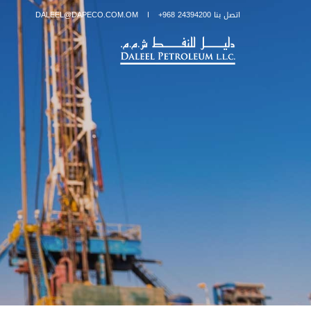
اتصل بنا 24394200 968+
DALEEL@DAPECO.COM.OM